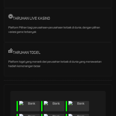
TARUHAN LIVE KASINO
Platform Pilihan bagi perusahaan-perusahaan terbaik di dunia, dengan pilihan
variasi game terbanyak
TARUHAN TOGEL
Platform togel yang menarik dari perusahan terbaik di dunia yang menawarkan
hadiah kemenangan besar