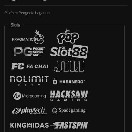
Platform Penyedia Layanan
Slots