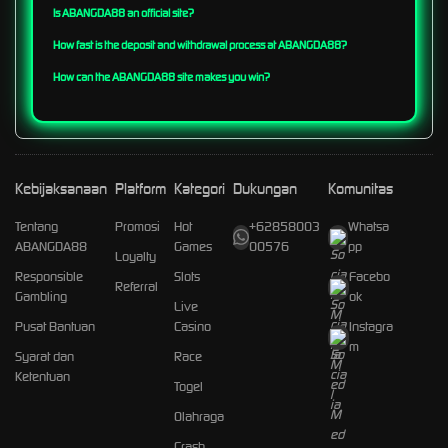
Is ABANGDA88 an official site?
How fast is the deposit and withdrawal process at ABANGDA88?
How can the ABANGDA88 site makes you win?
Kebijaksanaan
Platform
Kategori
Dukungan
Komunitas
Tentang
Promosi
Hot
+62858003
Whatsa
ABANGDA88
Games
00576
pp
Loyalty
Responsible
Slots
Facebo
Referral
Gambling
ok
Live
Pusat Bantuan
Casino
Instagra
m
Syarat dan
Race
Ketentuan
Togel
Olahraga
Crash