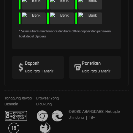
* Selama bank maintenance dan bank offline deposit dan penarikan
tidak dapat diproses
Deposit
Penarikan
Rata-rata 1 Menit
Rata-rata 3 Menit
Tanggung Jawab
Browser Yang
Bermain
Didukung
©2026 ABANGDA88. Hak cipta
dilindungi | 18+