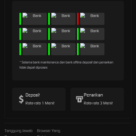
* Selama bank maintenance dan bank offline deposit dan penarikan
tidak dapat diproses
Deposit
Penarikan
Rata-rata 1 Menit
Rata-rata 3 Menit
Tanggung Jawab
Browser Yang