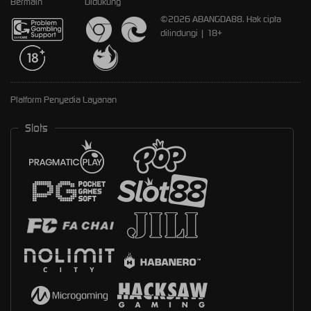
Bermain
Didukung
©2026 ABANGDA88. Hak cipta
dilindungi | 18+
Platform Penyedia Layanan
Slots