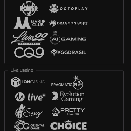
Live Casino